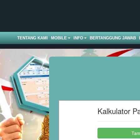
TENTANG KAMI
MOBILE
INFO
BERTANGGUNG JAWAB